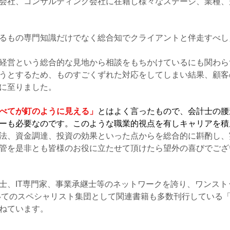
業会社、コンサルティング会社に在籍し様々なステージ、業種、
るもの専門知識だけでなく総合知でクライアントと伴走すべし
経営という総合的な見地から相談をもちかけているにも関わら
うとするため、ものすごくずれた対応をしてしまい結果、顧客
に至りました。
べてが釘のように見える」
とはよく言ったもので、会計士の腰
ーも必要なのです。このような職業的視点を有しキャリアを積
法、資金調達、投資の効果といった点からを総合的に斟酌し、
管を
​是非とも皆様のお役に立たせて頂けたら望外の喜びでご
務士、IT専門家、事業承継士等のネットワークを誇り、ワンス
いてのスペシャリスト集団として関連書籍も多数刊行している
ねています。