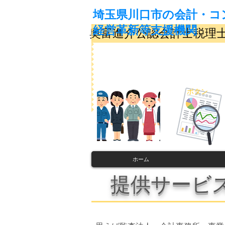
埼玉県川口市の会計・コ
​経営革新等支援機関
奥富進介公認会計士税理
ボタン
ホーム
​提供サービ