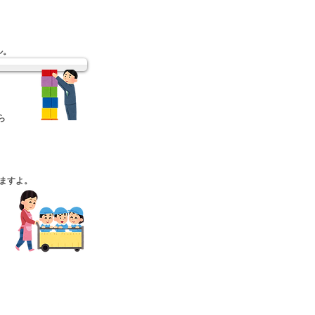
ル。
ら
りますよ。