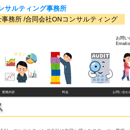
ンサルティング事務所
士事務所 /合同会社ONコンサルティング
お問い
​Email:
o
ボタン
業務内容
料金
お問い合わ
ス