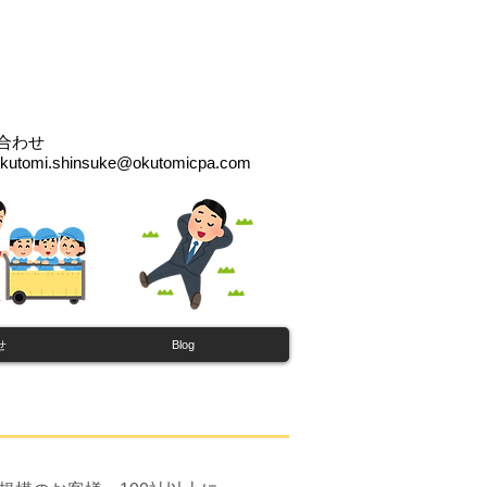
合わせ
kutomi.shinsuke@okutomicpa.com
せ
Blog